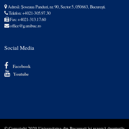
Adresă: Șoseaua Panduri, nr. 90, Sector 5, 050663, Bucureşti.

Telefon: +4021-305.97.30

Fax: +4021-313.17.60

office@g.unibuc.ro

Social Media

Facebook

Youtube
© Copyright 2020 Universitatea din București își rezervă drepturile