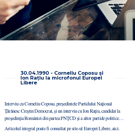
30.04.1990 - Corneliu Coposu și
Ion Rațiu la microfonul Europei
Libere
Interviu cu Corneliu Coposu, președintele Partidului Național
Țărănesc Creștin Democrat, și un interviu cu Ion Rațiu, candidat la
președinția României din partea PNȚCD și a altor partide politice…
Articolul integral poate fi consultat pe site-ul Europei Libere,
aici
.