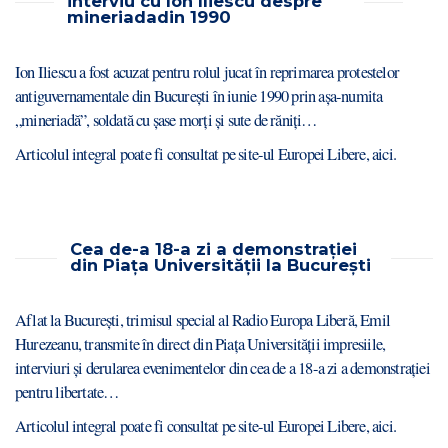
interviu cu Ion Iliescu despre
mineriadadin 1990
Ion Iliescu a fost acuzat pentru rolul jucat în reprimarea protestelor
antiguvernamentale din București în iunie 1990 prin așa-numita
„mineriadă”, soldată cu șase morți și sute de răniți…
Articolul integral poate fi consultat pe site-ul Europei Libere,
aici
.
Cea de-a 18-a zi a demonstrației
din Piața Universității la București
Aflat la București, trimisul special al Radio Europa Liberă, Emil
Hurezeanu, transmite în direct din Piața Universității impresiile,
interviuri și derularea evenimentelor din cea de a 18-a zi a demonstrației
pentru libertate…
Articolul integral poate fi consultat pe site-ul Europei Libere,
aici
.