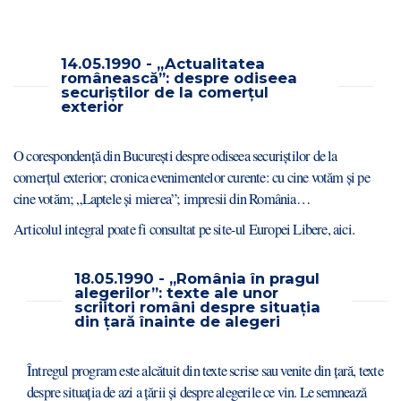
14.05.1990 - „Actualitatea
românească”: despre odiseea
securiștilor de la comerțul
exterior
O corespondență din București despre odiseea securiștilor de la
comerțul exterior; cronica evenimentelor curente: cu cine votăm și pe
cine votăm; „Laptele și mierea”; impresii din România…
Articolul integral poate fi consultat pe site-ul Europei Libere,
aici
.
18.05.1990 - „România în pragul
alegerilor”: texte ale unor
scriitori români despre situația
din țară înainte de alegeri
Întregul program este alcătuit din texte scrise sau venite din țară, texte
despre situația de azi a țării și despre alegerile ce vin. Le semnează