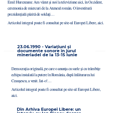
Emil Hurezeanu: Am văzut și noi la televiziune aici, în Occident,
ceremonia de miercuri de la Ateneul român. O învestitură
prezidențială păzită de soldați…
Articolul integral poate fi consultat pe site-ul Europei Libere,
aici
.
23.06.1990 - Variațiuni și
documente sonore în jurul
mineriadei de la 13-15 iunie
Democraţia originală, pe care o anunţa cu surle şi cu trâmbiţe
echipa instalată la putere în România, după înlăturarea lui
Ceauşescu, a venit. Iat-o!…
Articolul integral poate fi consultat pe site-ul Europei Libere,
aici
.
Din Arhiva Europei Libere: un