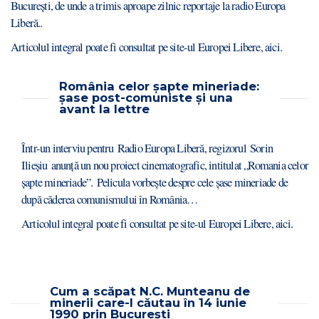
București, de unde a trimis aproape zilnic reportaje la radio Europa
Liberă..
Articolul integral poate fi consultat pe site-ul Europei Libere,
aici
.
România celor șapte mineriade:
șase post-comuniste și una
avant la lettre
Într-un interviu pentru Radio Europa Liberă, regizorul Sorin
Ilieşiu anunţă un nou proiect cinematografic, intitulat „Romania celor
şapte mineriade”. Pelicula vorbeşte despre cele şase mineriade de
după căderea comunismului în România…
Articolul integral poate fi consultat pe site-ul Europei Libere,
aici
.
Cum a scăpat N.C. Munteanu de
minerii care-l căutau în 14 iunie
1990 prin București