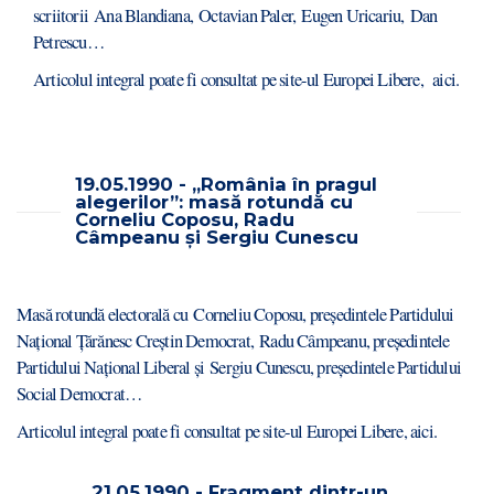
scriitorii Ana Blandiana, Octavian Paler, Eugen Uricariu, Dan
Petrescu…
Articolul integral poate fi consultat pe site-ul Europei Libere,
aici.
19.05.1990 - „România în pragul
alegerilor”: masă rotundă cu
Corneliu Coposu, Radu
Câmpeanu și Sergiu Cunescu
Masă rotundă electorală cu Corneliu Coposu, președintele Partidului
Național Țărănesc Creștin Democrat, Radu Câmpeanu, președintele
Partidului Național Liberal și Sergiu Cunescu, președintele Partidului
Social Democrat…
Articolul integral poate fi consultat pe site-ul Europei Libere,
aici
.
21.05.1990 - Fragment dintr-un