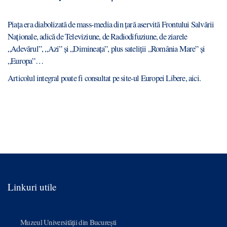
Piața era diabolizată de mass-media din țară aservită Frontului Salvării
Naționale, adică de Televiziune, de Radiodifuziune, de ziarele
„Adevărul”, „Azi” și „Dimineața”, plus sateliții „România Mare” și
„Europa”…
Articolul integral poate fi consultat pe site-ul Europei Libere,
aici
.
Linkuri utile
Muzeul Universității din București