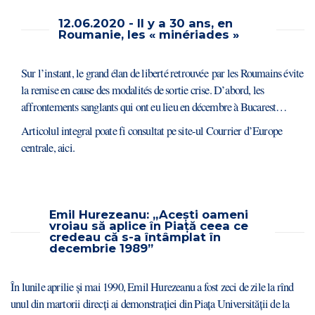
12.06.2020 - Il y a 30 ans, en
Roumanie, les « minériades »
Sur l’instant, le grand élan de liberté retrouvée
par les Roumains évite
la remise en cause des modalités de sortie crise. D’abord, les
affrontements sanglants qui ont eu lieu en décembre à Bucarest…
Articolul integral poate fi consultat pe site-ul Courrier d’Europe
centrale,
aici
.
Emil Hurezeanu: „Acești oameni
vroiau să aplice în Piață ceea ce
credeau că s-a întâmplat în
decembrie 1989”
În lunile aprilie și mai 1990, Emil Hurezeanu a fost zeci de zile la rînd
unul din martorii direcți ai demonstrației din Piața Universității de la