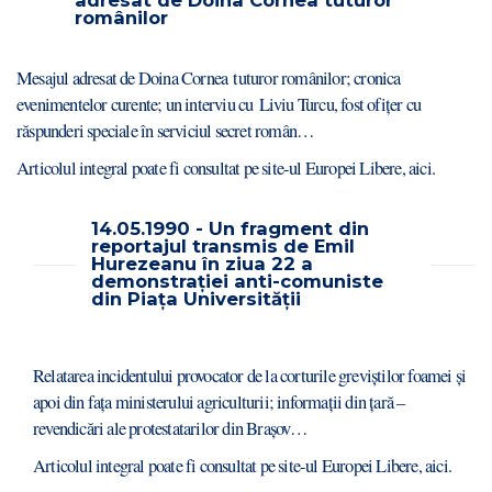
adresat de Doina Cornea tuturor
românilor
Mesajul adresat de Doina Cornea tuturor românilor; cronica
evenimentelor curente; un interviu cu Liviu Turcu, fost ofițer cu
răspunderi speciale în serviciul secret român…
Articolul integral poate fi consultat pe site-ul Europei Libere,
aici
.
14.05.1990 - Un fragment din
reportajul transmis de Emil
Hurezeanu în ziua 22 a
demonstrației anti-comuniste
din Piața Universității
Relatarea incidentului provocator de la corturile greviștilor foamei și
apoi din fața ministerului agriculturii; informații din țară –
revendicări ale protestatarilor din Brașov…
Articolul integral poate fi consultat pe site-ul Europei Libere,
aici.