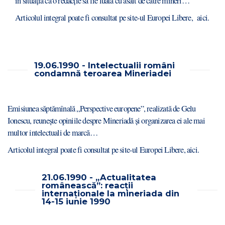
în situaţia ca o redacţie să fie luată cu asalt de către mineri…”
Articolul integral poate fi consultat pe site-ul Europei Libere,
aici.
19.06.1990 - Intelectualii români
condamnă teroarea Mineriadei
Emisiunea săptămînală „Perspective europene”, realizată de Gelu
Ionescu, reunește opiniile despre Mineriadă și organizarea ei ale mai
multor intelectuali de marcă…
Articolul integral poate fi consultat pe site-ul Europei Libere,
aici
.
21.06.1990 - „Actualitatea
românească”: reacții
internaționale la mineriada din
14-15 iunie 1990