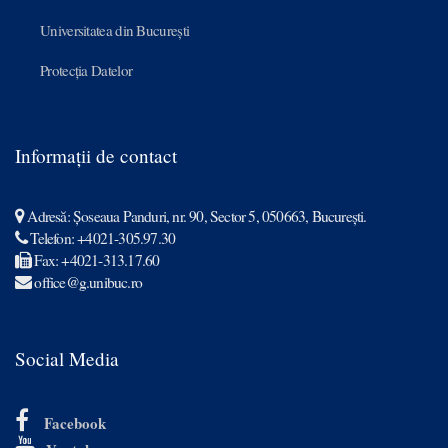
Universitatea din București
Protecția Datelor
Informații de contact
Adresă: Șoseaua Panduri, nr. 90, Sector 5, 050663, Bucureşti.

Telefon: +4021-305.97.30

Fax: +4021-313.17.60

office@g.unibuc.ro

Social Media

Facebook
