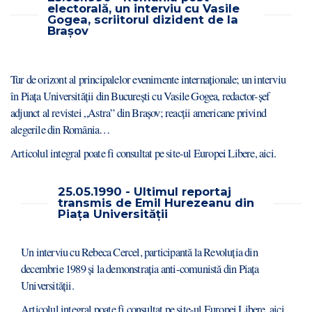
electorală, un interviu cu Vasile
Gogea, scriitorul dizident de la
Brașov
Tur de orizont al principalelor evenimente internaționale; un interviu
în Piața Universității din București cu Vasile Gogea, redactor-șef
adjunct al revistei „Astra” din Brașov; reacții americane privind
alegerile din România…
Articolul integral poate fi consultat pe site-ul Europei Libere,
aici
.
25.05.1990 - Ultimul reportaj
transmis de Emil Hurezeanu din
Piața Universității
Un interviu cu Rebeca Cercel, participantă la Revoluția din
decembrie 1989 și la demonstrația anti-comunistă din Piața
Universității.
Articolul integral poate fi consultat pe site-ul Europei Libere,
aici.