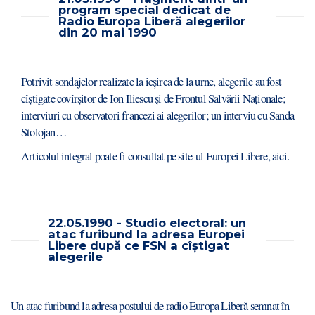
program special dedicat de
Radio Europa Liberă alegerilor
din 20 mai 1990
Potrivit sondajelor realizate la ieșirea de la urne, alegerile au fost
cîștigate covîrșitor de Ion Iliescu și de Frontul Salvării Naționale;
interviuri cu observatori francezi ai alegerilor; un interviu cu Sanda
Stolojan…
Articolul integral poate fi consultat pe site-ul Europei Libere,
aici
.
22.05.1990 - Studio electoral: un
atac furibund la adresa Europei
Libere după ce FSN a cîștigat
alegerile
Un atac furibund la adresa postului de radio Europa Liberă semnat în