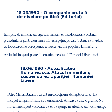
16.06.1990 - O campanie brutală
de nivelare politică (Editorial)
Echipele de mineri, sau aşa-zişi mineri, se încolonează la ordinul
preşedintelui pentru un marş într-un spaţiu, pe care trebuie să-l videze
de tot ceea ce nu corespunde arhaicei viziuni populist-leniniste…
Articolul integral poate fi consultat pe site-ul Europei Libere,
aici.
18.06.1990 - Actualitatea
Românească: Atacul minerilor și
suspendarea apariției „României
Libere”
Petre Mihai Băcanu : „Sunt un colecţionar de fapte diverse. La
început am primit ştirea cu un zâmbet. Am zis că este o glumă. Nu
mi-am închipuit vreodată, că se va ajunge în situaţia, sau vom ajunge