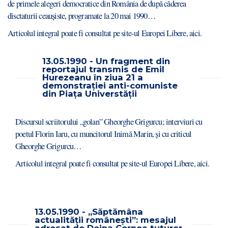
de primele alegeri democratice din România de după căderea
disctaturii ceaușiste, programate la 20 mai 1990…
Articolul integral poate fi consultat pe site-ul Europei Libere,
aici
.
13.05.1990 - Un fragment din
reportajul transmis de Emil
Hurezeanu în ziua 21 a
demonstrației anti-comuniste
din Piața Universtății
Discursul scriitorului „golan” Gheorghe Grigurcu; interviuri cu
poetul Florin Iaru, cu muncitorul Inimă Marin, și cu criticul
Gheorghe Grigurcu…
Articolul integral poate fi consultat pe site-ul Europei Libere,
aici.
13.05.1990 - „Săptămâna
actualității românești”: mesajul