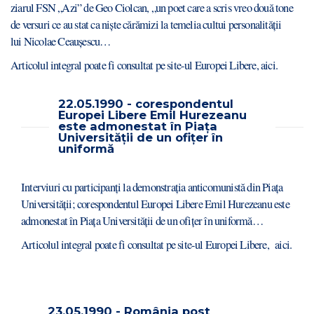
ziarul FSN „Azi” de Geo Ciolcan, „un poet care a scris vreo două tone
de versuri ce au stat ca niște cărămizi la temelia cultui personalității
lui Nicolae Ceaușescu…
Articolul integral poate fi consultat pe site-ul Europei Libere,
aici
.
22.05.1990 - corespondentul
Europei Libere Emil Hurezeanu
este admonestat în Piața
Universității de un ofițer în
uniformă
Interviuri cu participanți la demonstrația anticomunistă din Piața
Universității; corespondentul Europei Libere Emil Hurezeanu este
admonestat în Piața Universității de un ofițer în uniformă…
Articolul integral poate fi consultat pe site-ul Europei Libere,
aici.
23.05.1990 - România post