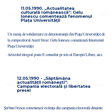
11.05.1990. „Actualitatea
culturală românească”: Gelu
Ionescu comentează fenomenul
Piața Universității
Un mesaj de solidarizare cu demonstranții din Piața Universității de
la compozitorul Aurel Stroe; Gelu Ionescu comentează fenomenul
Piața Universității
Articolul integral poate fi consultat pe site-ul Europei Libere,
aici.
12.05.1990 - „Săptămâna
actualității românești”:
Campania electorală și libertatea
presei
Șerban Orescu comentează violența din campania electorală dinainte